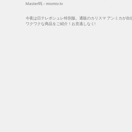
Master吗 – miomio.tv
今夜は日テレポシュレ特別版。通販のカリスマ アンミカが自
ワクワクな商品をご紹介！お見逃しなく!