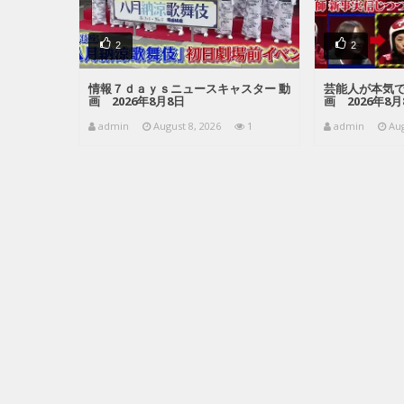
2
2
情報７ｄａｙｓニュースキャスター 動
芸能人が本気で
画 2026年8月8日
画 2026年8月
admin
August 8, 2026
1
admin
Aug