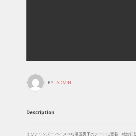
BY :
ADMIN
Description
えびチャンズー ハイスぺな港区男子のデートに密着！絶対口説けるヒミツのお