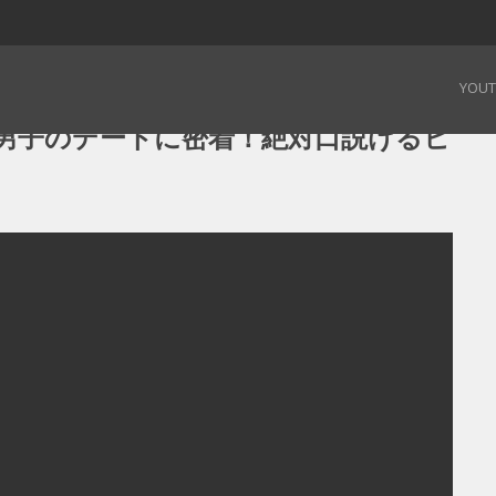
区男子のデートに密着！絶対口説けるヒミツのお店 – 19.02.02
YOU
男子のデートに密着！絶対口説けるヒ