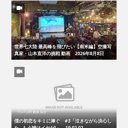
YOUTUBE 動画 毎日
世界七大陸 最高峰を飛びたい【南米編】空撮写
真家・山本直洋の挑戦 動画 2026年8月8日
YOUTUBE 動画 毎日
僕の初恋をキミに捧ぐ #3「泣きながら決心し
た…もう嘘はイヤだ!」 – 19.02.02