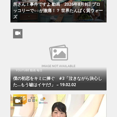
所さん！事件ですよ 動画 2026年8月8日 ブロ
ッコリーで○○が激痛！？ 世界たんぱく質ウォー
ズ
YOUTUBE 動画 毎日
僕の初恋をキミに捧ぐ #3「泣きながら決心し
た…もう嘘はイヤだ!」 – 19.02.02