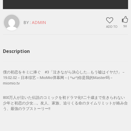
BY :
ADMIN
ADD TO
50
Description
僕の初恋をキミに捧ぐ #3「泣きながら決心した…もう嘘はイヤだ!」 –
19.02.02 – 日本综艺 – MioMio弹幕网 – ( ^ω^)你是我的Master吗 –
miomio.tv
800万人が泣いた伝説のコミックを初ドラマ化!!二十歳まで生きられない
少年と初恋の少女…。友人、家族、迫りくる命のタイムリミットが絡み合
う、最強のラブストーリー!!