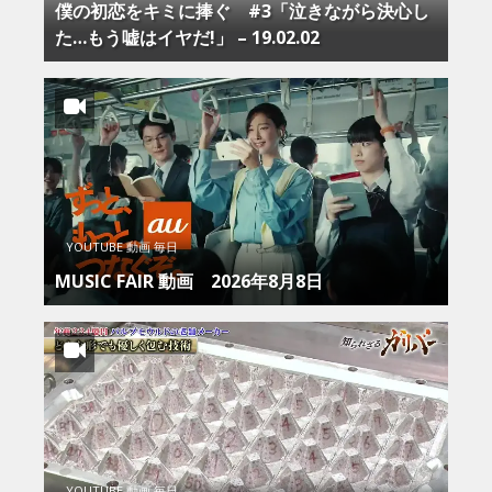
僕の初恋をキミに捧ぐ #3「泣きながら決心し
た…もう嘘はイヤだ!」 – 19.02.02
YOUTUBE 動画 毎日
MUSIC FAIR 動画 2026年8月8日
YOUTUBE 動画 毎日