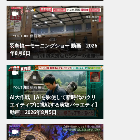
YOUTUBE 動画 毎日
羽鳥慎一モーニングショー 動画 2026
年8月6日
YOUTUBE 動画 毎日
AI大作戦 【AIを駆使して新時代のクリ
エイティブに挑戦する実験バラエティ】
動画 2026年8月5日