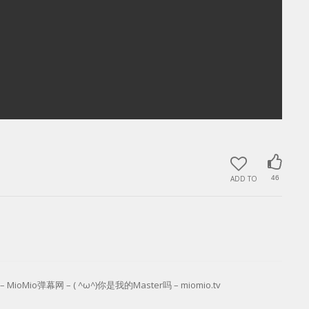
ADD TO
46
MioMio弹幕网 – ( ^ω^)你是我的Master吗 – miomio.tv