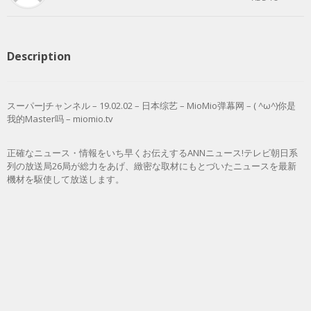
Description
スーパーJチャンネル – 19.02.02 – 日本综艺 – MioMio弹幕网 – ( ^ω^)你是
我的Master吗 – miomio.tv
正確なニュース・情報をいち早くお伝えするANNニュース!テレビ朝日系
列の放送局26局が総力をあげ、緻密な取材にもとづいたニュースを最新
機材を駆使して放送します。