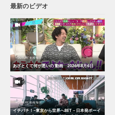
最新のビデオ
YOUTUBE 動画 毎日
あざとくて何が悪いの 動画 2026年8月6日
YOUTUBE 動画 毎日
イチバチ！−東京から世界へBET－日本発ボーイ