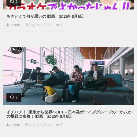
2
あざとくて何が悪いの 動画 2026年8月6日
admin
August 6, 2026
2
2
イチバチ！−東京から世界へBET－日本発ボーイズグループの一か八か
の挑戦に密着！ 動画 2026年8月6日
admin
August 6, 2026
3