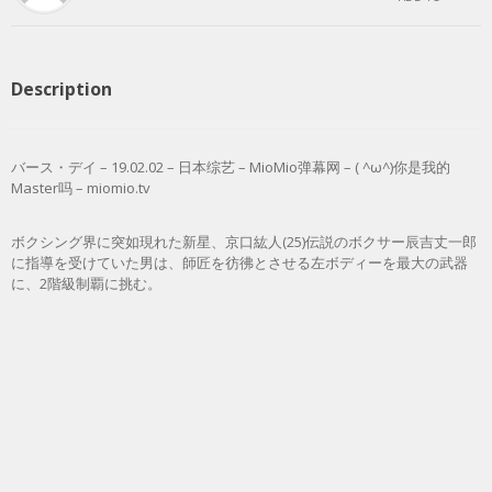
Description
バース・デイ – 19.02.02 – 日本综艺 – MioMio弹幕网 – ( ^ω^)你是我的
Master吗 – miomio.tv
ボクシング界に突如現れた新星、京口紘人(25)伝説のボクサー辰吉丈一郎
に指導を受けていた男は、師匠を彷彿とさせる左ボディーを最大の武器
に、2階級制覇に挑む。