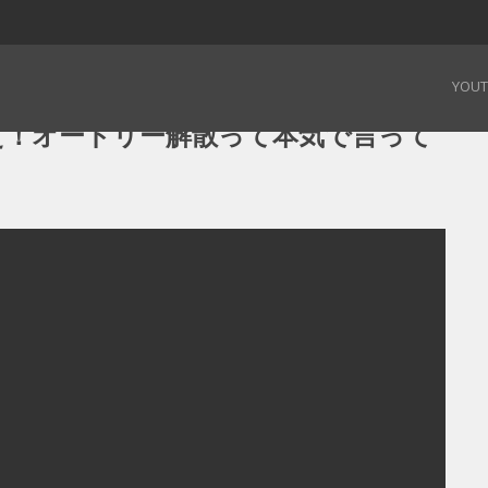
え！オードリー解散って本気で言ってんのか？～ – 19.02.02
YOU
え！オードリー解散って本気で言って