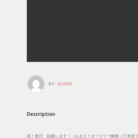
BY :
ADMIN
Description
祝！春日、結婚します！～おまえ！オードリー解散って本気で言ってんのか？～