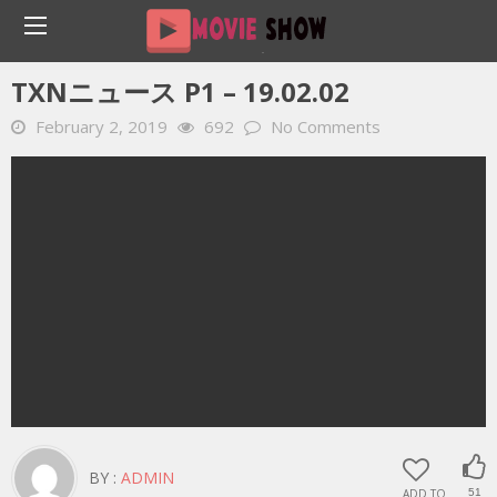
Home
YOUTUBE 動画 毎日
TXNニュース P1 – 19.02.02
TXNニュース P1 – 19.02.02
February 2, 2019
692
No Comments
BY :
ADMIN
ADD TO
51