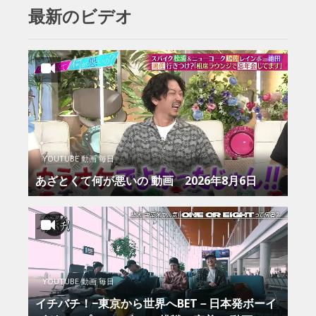
最新のビデオ
YOUTUBE 動画 毎日
あざとくて何が悪いの 動画 2026年8月6日
YOUTUBE 動画 毎日
イチバチ！−東京から世界へBET－日本発ボーイ