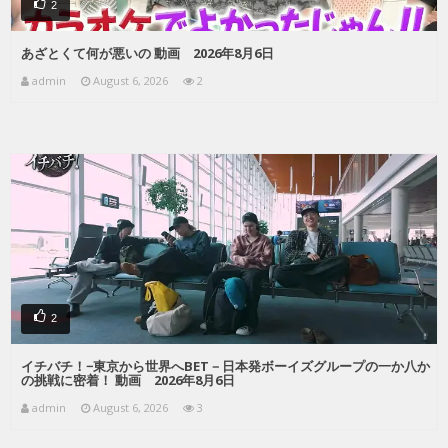
2
あざとくて何が悪いの 動画 2026年8月6日
admin
August 6, 2026
2
2
イチバチ！−東京から世界へBET－日本発ボーイズグループの一か八か
の挑戦に密着！ 動画 2026年8月6日
admin
August 6, 2026
3