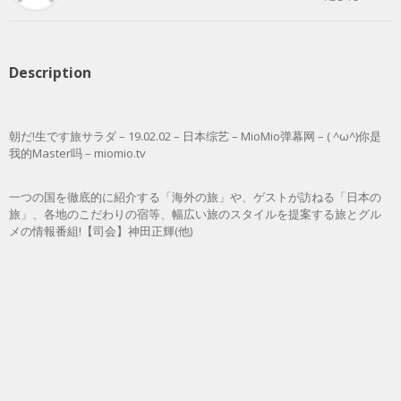
Description
朝だ!生です旅サラダ – 19.02.02 – 日本综艺 – MioMio弹幕网 – ( ^ω^)你是
我的Master吗 – miomio.tv
一つの国を徹底的に紹介する「海外の旅」や、ゲストが訪ねる「日本の
旅」、各地のこだわりの宿等、幅広い旅のスタイルを提案する旅とグル
メの情報番組!【司会】神田正輝(他)