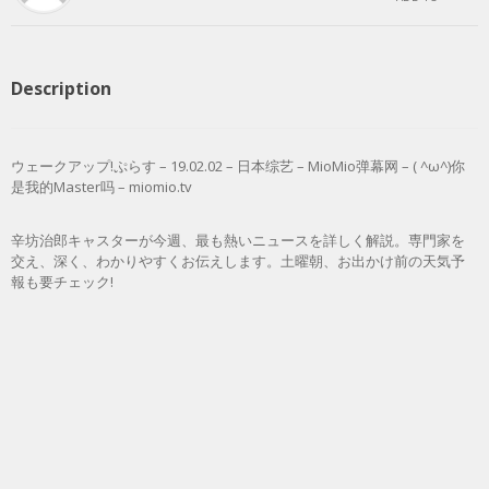
Description
ウェークアップ!ぷらす – 19.02.02 – 日本综艺 – MioMio弹幕网 – ( ^ω^)你
是我的Master吗 – miomio.tv
辛坊治郎キャスターが今週、最も熱いニュースを詳しく解説。専門家を
交え、深く、わかりやすくお伝えします。土曜朝、お出かけ前の天気予
報も要チェック!