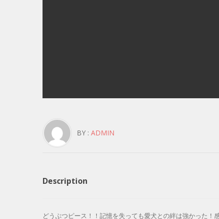
BY :
ADMIN
Description
どうぶつピース！！記憶を失っても愛犬との絆は強かった！感動の再会！奇跡の