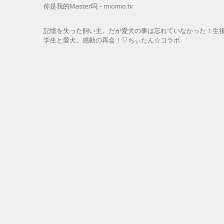
你是我的Master吗 – miomio.tv
記憶を失った飼い主。だが愛犬の事は忘れていなかった！生
学生と愛犬、感動の再会！▽ちぃたん☆コラボ