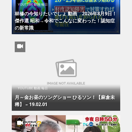
YOUTUBE 動画 毎日
林修の今知りたいでしょ 動画 2026年8月9日！
傑作選 昭和→令和でこんなに変わった！認知症
の新常識
YOUTUBE 動画 毎日
月～金お昼のソングショー ひるソン！【麻倉未
稀】 – 19.02.01