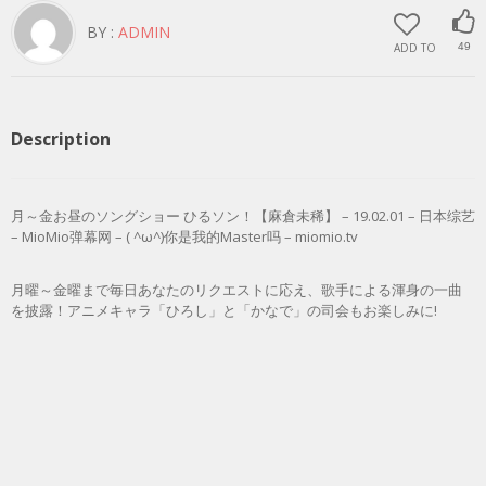
BY :
ADMIN
ADD TO
49
Description
月～金お昼のソングショー ひるソン！【麻倉未稀】 – 19.02.01 – 日本综艺
– MioMio弹幕网 – ( ^ω^)你是我的Master吗 – miomio.tv
月曜～金曜まで毎日あなたのリクエストに応え、歌手による渾身の一曲
を披露！アニメキャラ「ひろし」と「かなで」の司会もお楽しみに!