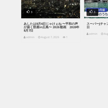
3
3
あしたは8月6日じゃけぇね 〜平和の声
スーパーJチャン
が届く部屋in広島〜 2026 動画 2026年
日
8月7日
admin
Aug
admin
August 7, 2026
1