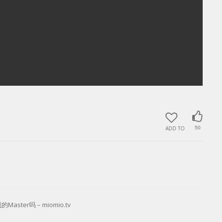
ADD TO
50
的Master吗 – miomio.tv