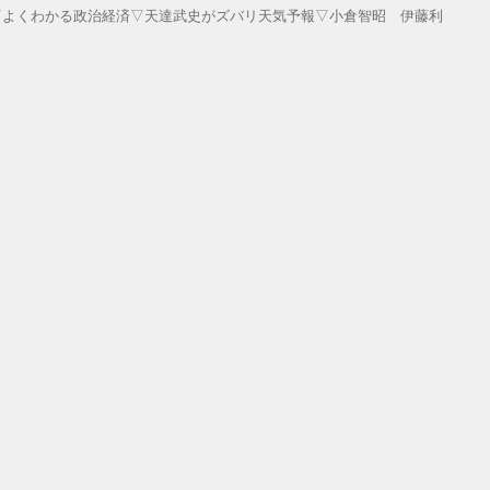
▽よくわかる政治経済▽天達武史がズバリ天気予報▽小倉智昭 伊藤利