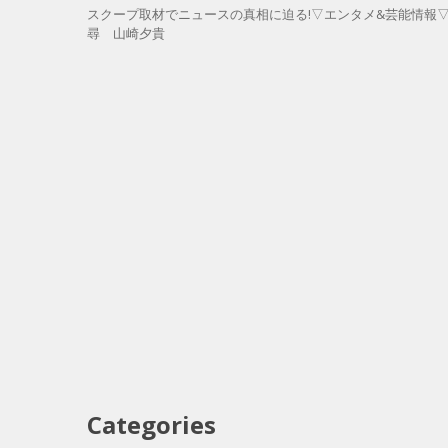
スクープ取材でニュースの真相に迫る!▽エンタメ&芸能情報
尋 山崎夕貴
Categories