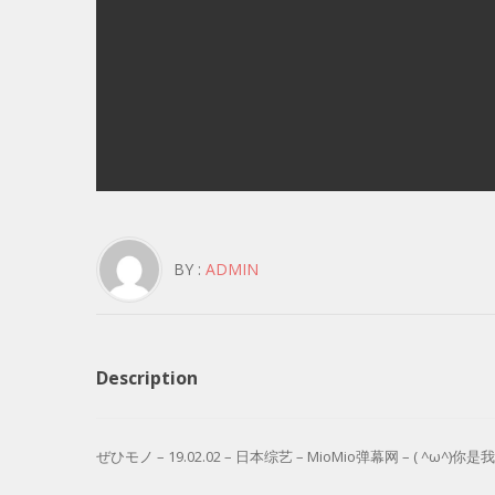
BY :
ADMIN
Description
ぜひモノ – 19.02.02 – 日本综艺 – MioMio弹幕网 – ( ^ω^)你是我的