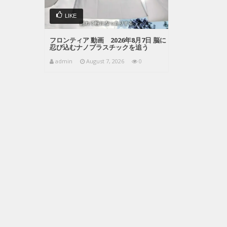
LIKE
フロンティア 動画 2026年8月7日 脳に
忍び込むナノプラスチックを追う
admin
August 7, 2026
0