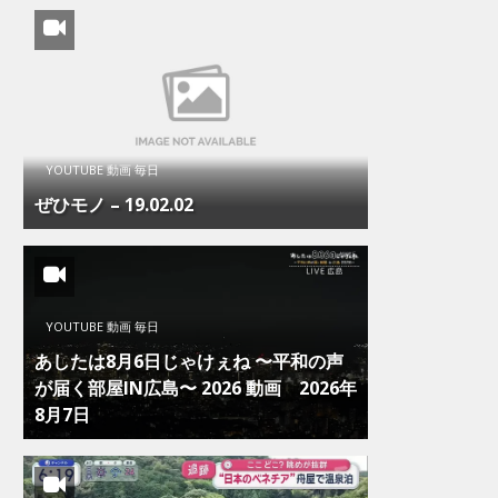
YOUTUBE 動画 毎日
ぜひモノ – 19.02.02
YOUTUBE 動画 毎日
あしたは8月6日じゃけぇね 〜平和の声
が届く部屋IN広島〜 2026 動画 2026年
8月7日