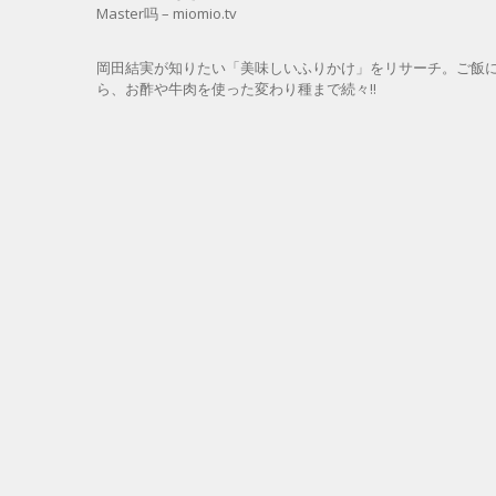
Master吗 – miomio.tv
岡田結実が知りたい「美味しいふりかけ」をリサーチ。ご飯に
ら、お酢や牛肉を使った変わり種まで続々!!