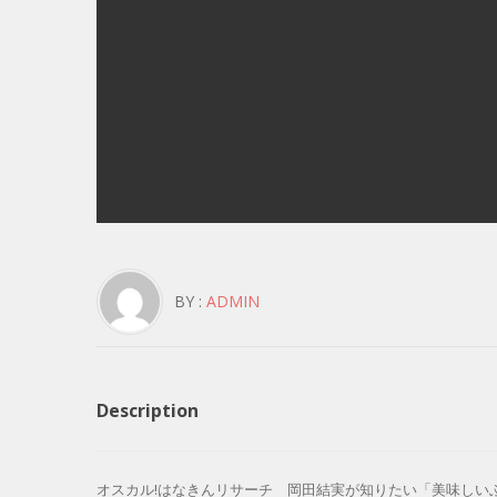
BY :
ADMIN
Description
オスカル!はなきんリサーチ 岡田結実が知りたい「美味しいふりかけ」 – 1