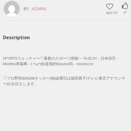
BY :
ADMIN
ADD TO
47
Description
SPORTSウォッチャー▽最新のスポーツ情報! – 19.02.01 – 日本综艺 –
MioMio弹幕网 – ( ^ω^)你是我的Master吗 – miomio.tv
▽プロ野球&MLB&サッカー(他)金曜日は福田典子(テレビ東京アナウンサ
ー)がお伝えします。