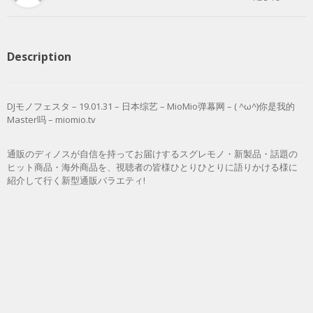
Description
DJモノフェスタ – 19.01.31 – 日本综艺 – MioMio弹幕网 – ( ^ω^)你是我的
Master吗 – miomio.tv
通販のディノスが自信を持ってお届けするスグレモノ・新製品・話題の
ヒット商品・海外商品を、視聴者の皆様ひとりひとりに語りかける様に
紹介して行く新型通販バラエティ!