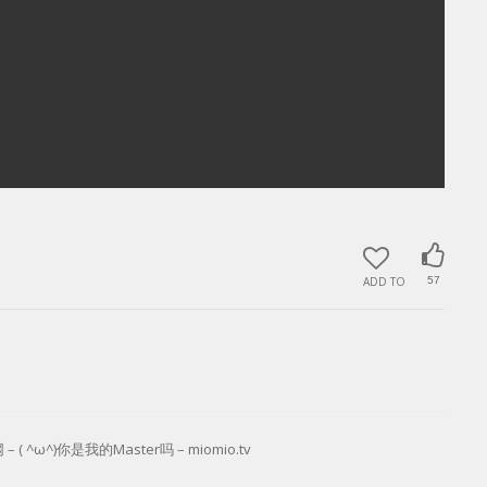
ADD TO
57
( ^ω^)你是我的Master吗 – miomio.tv