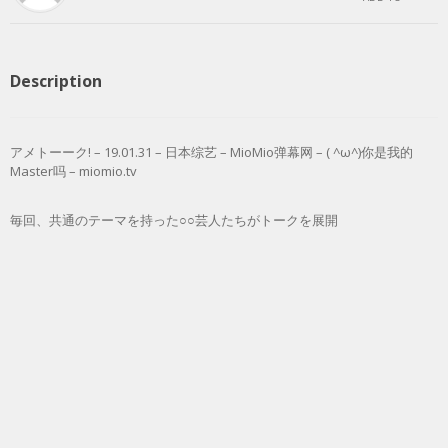
Description
アメトーーク! – 19.01.31 – 日本综艺 – MioMio弹幕网 – ( ^ω^)你是我的
Master吗 – miomio.tv
毎回、共通のテーマを持った○○芸人たちがトークを展開