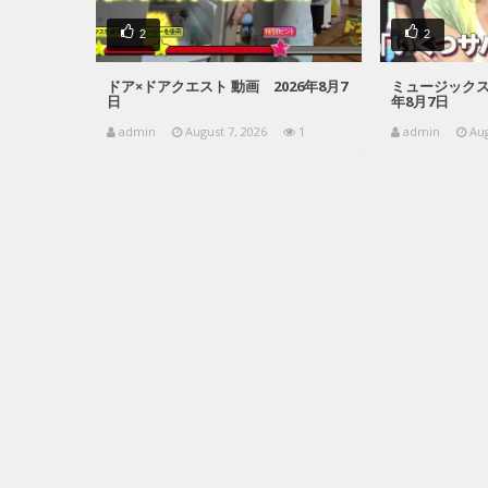
2
2
ドア×ドアクエスト 動画 2026年8月7
ミュージックス
日
年8月7日
admin
August 7, 2026
1
admin
Aug