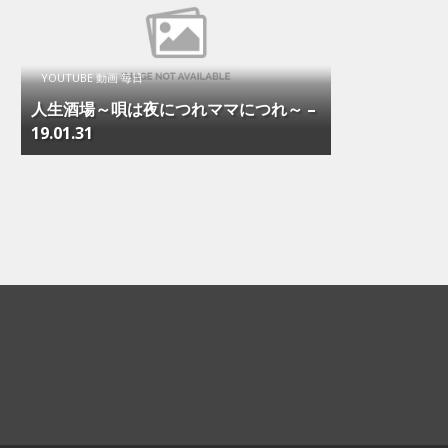
YOUTUBE 動画 毎日
人生酒場～唄は夜につれママにつれ～ –
19.01.31