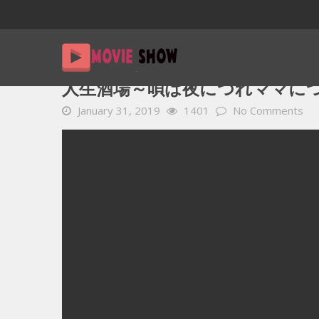
Home
YOUTUBE 動画 毎日
人生酒場～唄は夜につれママにつれ
人生酒場～唄は夜につれママにつれ～ 
January 31, 2019
1401
No Comments