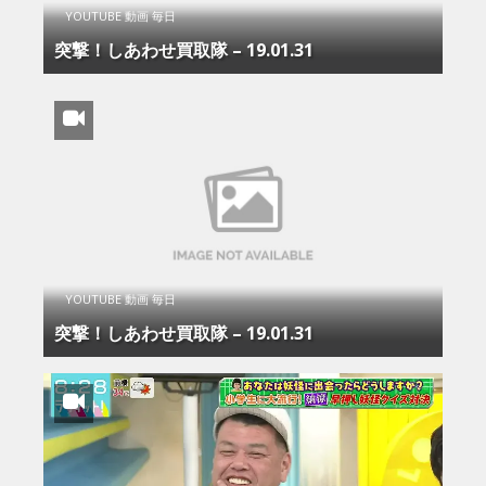
YOUTUBE 動画 毎日
突撃！しあわせ買取隊 – 19.01.31
YOUTUBE 動画 毎日
突撃！しあわせ買取隊 – 19.01.31