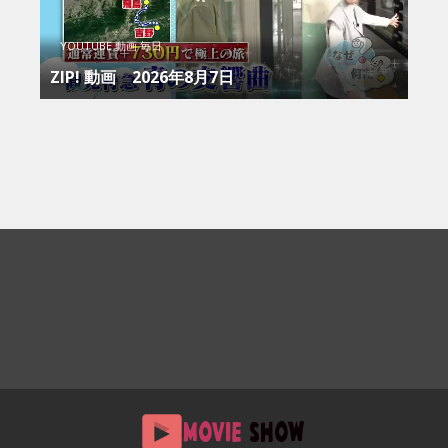
YOUTUBE 動画 毎日
ZIP! 動画 2026年8月7日