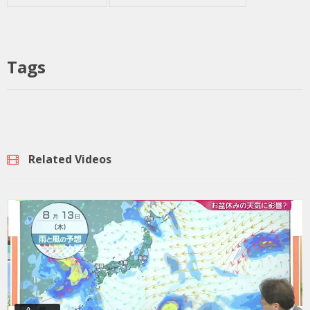
Tags
Related Videos