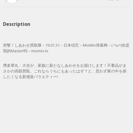
Description
突撃！しあわせ買取隊 – 19.01.31 – 日本综艺 – MioMio弹幕网 – ( ^ω^)你是
我的Master吗 – miomio.tv
博多華丸・大吉が、家族に新たなしあわせをお届けします！不要品がま
さかの高額買取。これならうちにもあったはず？と、思わず家の中を探
したくなる新感覚バラエティー!