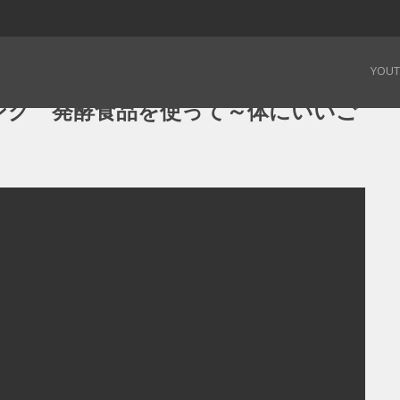
ング 発酵食品を使って～体にいいごちそう～ – 19.01.31
YOU
ング 発酵食品を使って～体にいいご