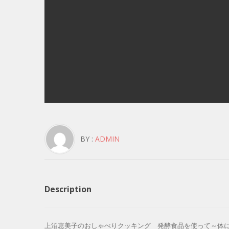
BY :
ADMIN
Description
上沼恵美子のおしゃべりクッキング 発酵食品を使って～体にいいごちそう～ 