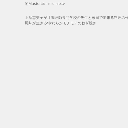
的Master吗 – miomio.tv
上沼恵美子が辻調理師専門学校の先生と家庭で出来る料理の
風味が生きる!やわらかモチモチのねぎ焼き