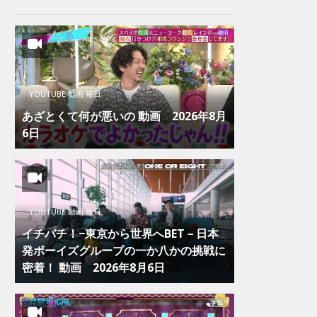
YOUTUBE 動画 毎日
あざとくて何が悪いの 動画 2026年8月
6日
YOUTUBE 動画 毎日
イチバチ！−東京から世界へBET－日本
発ボーイズグループの一か八かの挑戦に
密着！ 動画 2026年8月6日