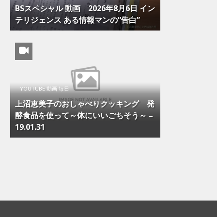
BSスペシャル 動画 2026年8月6日 イン
テリジェンス ある情報マンの“告白”
YOUTUBE 動画 毎日
上沼恵美子のおしゃべりクッキング 発
酵食品を使って～体にいいごちそう～ –
19.01.31