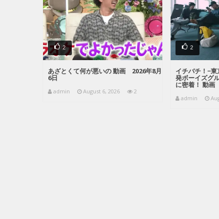
2
2
あざとくて何が悪いの 動画 2026年8月
イチバチ！−東
6日
発ボーイズグ
に密着！ 動画 
admin
August 6, 2026
2
admin
Aug