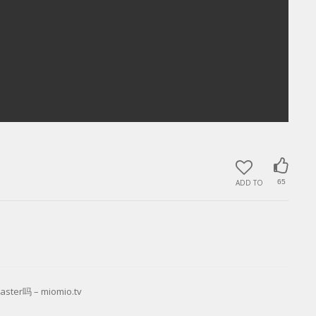
ADD TO
65
ter吗 – miomio.tv