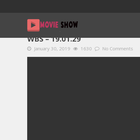
Home
YOUTUBE 動画 毎日
WBS – 19.01.29
WBS – 19.01.29
January 30, 2019
1630
No Comments