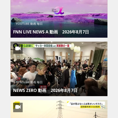
YOUTUBE 動画 毎日
FNN LIVE NEWS Α 動画 2026年8月7日
YOUTUBE 動画 毎日
NEWS ZERO 動画 2026年8月7日