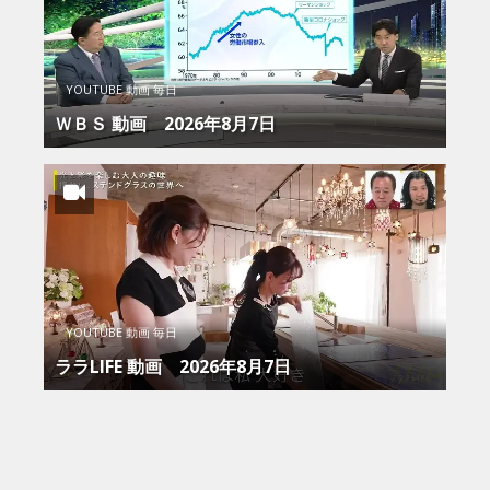
YOUTUBE 動画 毎日
ＷＢＳ 動画 2026年8月7日
YOUTUBE 動画 毎日
ララLIFE 動画 2026年8月7日