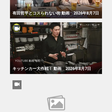
YOUTUBE 動画 毎日
有田哲平とコスられない街 動画 2026年8月7日
YOUTUBE 動画 毎日
キッチンカー大作戦！ 動画 2026年8月7日