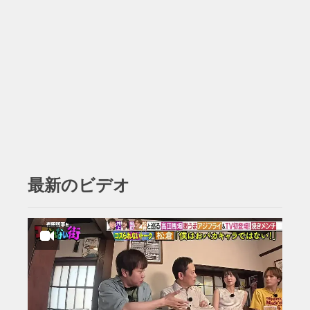
最新のビデオ