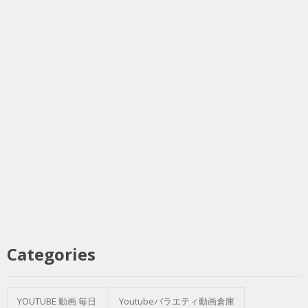
Categories
YOUTUBE 動画 毎日
Youtubeバラエティ動画倉庫