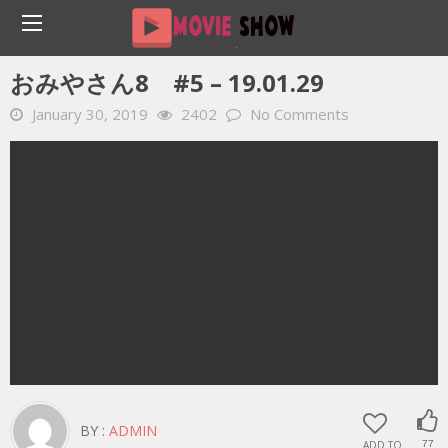
Home
YOUTUBE 動画 毎日
おみやさん8 #5 – 19.01.29
おみやさん8 #5 – 19.01.29
January 30, 2019
2402
No Comments
BY :
ADMIN
ADD TO
77