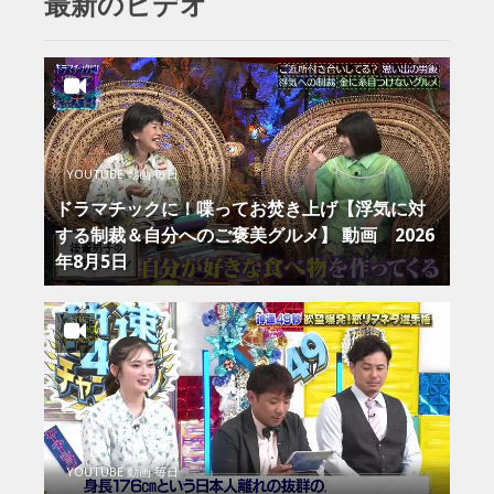
最新のビデオ
YOUTUBE 動画 毎日
ドラマチックに！喋ってお焚き上げ【浮気に対
する制裁＆自分へのご褒美グルメ】 動画 2026
年8月5日
YOUTUBE 動画 毎日